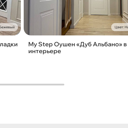
 Бежевый
Цвет: 
кладки
My Step Оушен «Дуб Альбано» в
интерьере