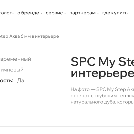
талог
о бренде
сервис
партнерам
где купить
tep Аква 6 мм в интерьере
SPC My St
временный
интерьер
ичневый
ость:
Да
На фото — SPC My Step А
оттенок с глубоким теплы
натурального дуба, котор