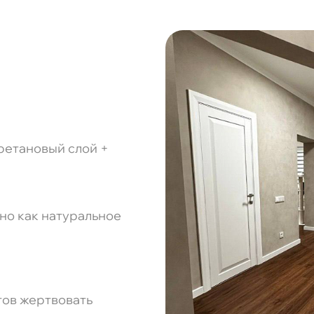
ретановый слой +
ьно как натуральное
отов жертвовать