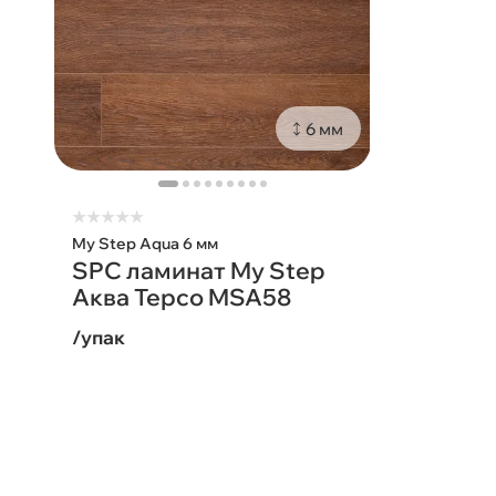
6 мм
★
★
★
★
★
My Step Aqua 6 мм
SPC ламинат My Step
Аква Терсо MSA58
/упак