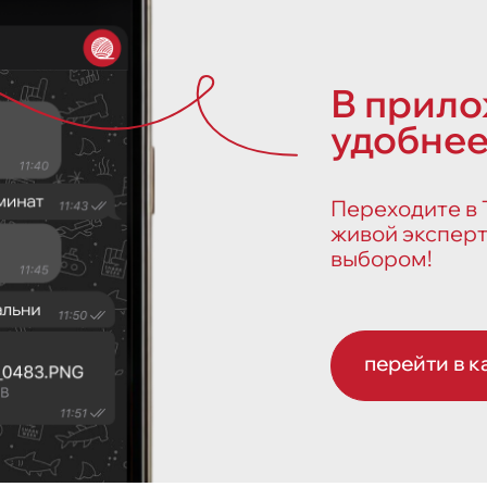
В прил
удобнее
Переходите в Т
живой эксперт
выбором!
перейти в к