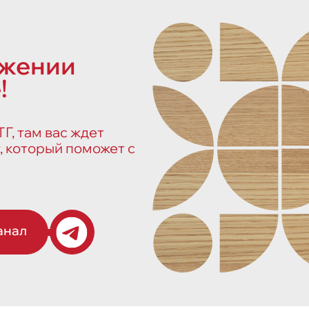
ожении
!
Г, там вас ждет
, который поможет с
анал