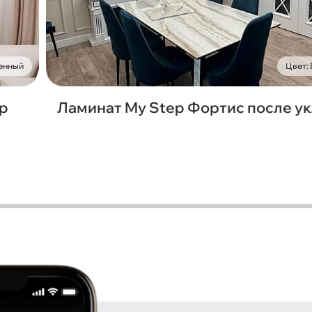
енный
Цвет:
ep
Ламинат My Step Фортис после у