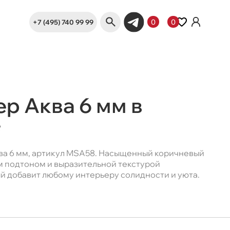
+7 (495) 740 99 99
0
0
ep Аква 6 мм в
е
ква 6 мм, артикул MSA58. Насыщенный коричневый
м подтоном и выразительной текстурой
ый добавит любому интерьеру солидности и уюта.