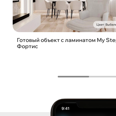
Цвет: Выбел
Готовый объект с ламинатом My St
Фортис