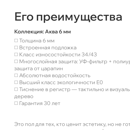
Его преимущества
Коллекция:
Аква 6 мм
◻️ Толщина 6 мм
◻️ Встроенная подложка
◻️ Класс износостойкости 34/43
◻️ Многослойная защита: УФ-фильтр + полиу
защита от царапин
◻️ Абсолютная водостойкость
◻️ Высший класс экологичности Е0
◻️ Тиснение в регистр — тактильно и визуал
дерево
◻️ Гарантия 30 лет
Это пол для тех, кто ценит эстетику, но не г