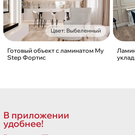
Цвет: Выбеленный
Готовый объект с ламинатом My
Ламин
Step Фортис
уклад
В приложении
удобнее!