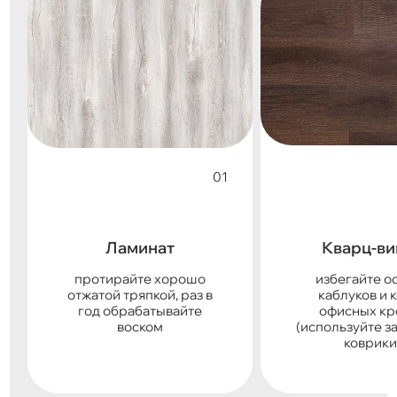
Ламинат
Кварц-ви
протирайте хорошо
избегайте о
отжатой тряпкой, раз в
каблуков и 
год обрабатывайте
офисных кр
воском
(используйте 
коврики