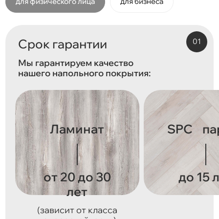
для физического лица
для бизнеса
Срок гарантии
Мы гарантируем качество
нашего напольного покрытия:
Ламинат
SPC па
от 20 до 30
до 15 
лет
(зависит от класса