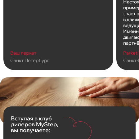
Насто
пример
знает 
в движ
ведущи
Именн
двигаю
партнё
Ваш паркет
Parket
Санкт Петербург
Санкт-
Вступая в клуб
дилеров MyStep,
вы получаете: