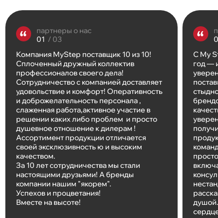
партнеры о нас
п
/ 03
Компания MyStep поставщик 10 из 10!
С My S
Сплоченный дружный коллектив
год — 
профессионалов своего дела!
уверен
Сотрудничество с компанией доставляет
постав
удовольствие и комфорт! Оперативность
стыдно
и доброжелательность персонала ,
брендо
слаженная работа,активное участие в
качест
решении каких либо проблем и просто
уверен
душевное отношение к дилерам !
получи
Ассортимент продукции отличается
продук
своей эксклюзивность ю и высоким
команд
качеством.
просто
За 10 лет сотрудничества мы стали
включа
настоящими друзьями! А бренды
консул
компании нашим "якорем".
нестан
Успехов и процветания!
расска
Вместе на высоте!
душой.
сердце