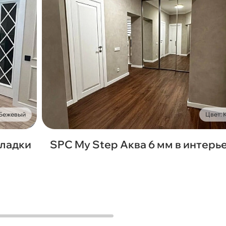
 Бежевый
Цвет:
кладки
SPC My Step Аква 6 мм в интерь