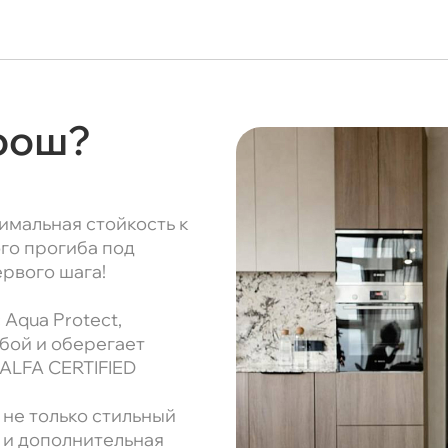
орош?
имальная стойкость к
ого прогиба под
ервого шага!
Aqua Protect,
бой и оберегает
NALFA CERTIFIED
 не только стильный
 и дополнительная