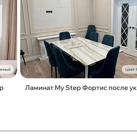
енный
Цвет:
ep
Ламинат My Step Фортис после у