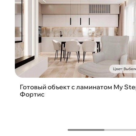
Цвет: Выбел
Готовый объект с ламинатом My St
Фортис