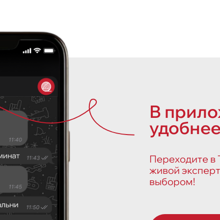
В прил
удобнее
Переходите в Т
живой эксперт
выбором!