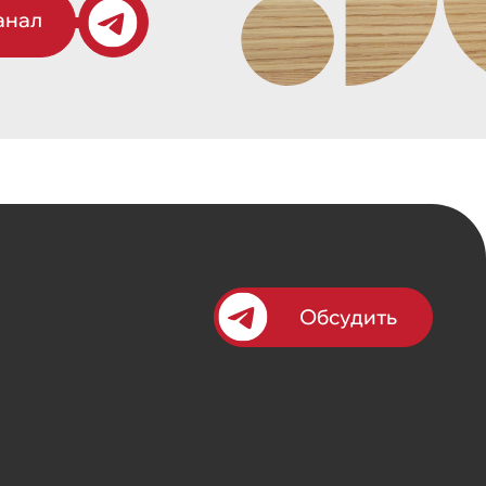
анал
Обсудить