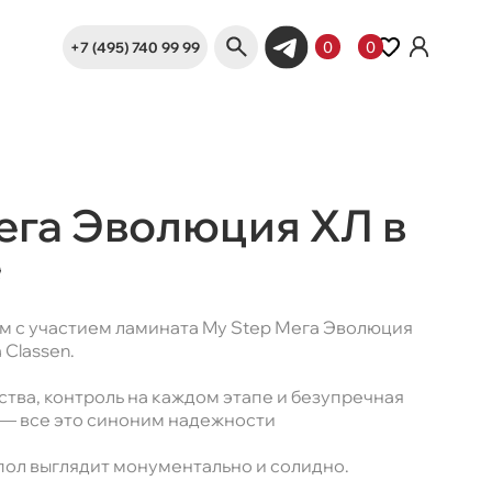
+7 (495) 740 99 99
0
0
ега Эволюция ХЛ в
е
м c участием ламината My Step Мега Эволюция
 Classen.
тва, контроль на каждом этапе и безупречная
 — все это синоним надежности
ол выглядит монументально и солидно.