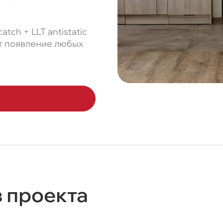
tch + LLT antistatic
т появление любых
з проекта