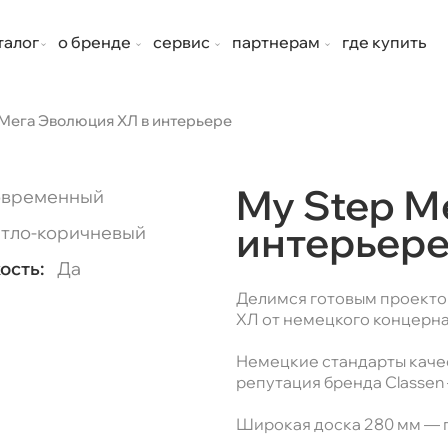
талог
о бренде
сервис
партнерам
где купить
 Мега Эволюция ХЛ в интерьере
My Step М
временный
интерьер
тло-коричневый
ость:
Да
Делимся готовым проекто
ХЛ от немецкого концерна
Немецкие стандарты качес
репутация бренда Classen
Широкая доска 280 мм — п