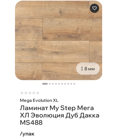
8 мм
★
★
★
★
★
Mega Evolution XL
Ламинат My Step Мега
ХЛ Эволюция Дуб Дакка
MS488
/упак