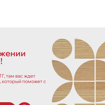
ожении
!
Г, там вас ждет
, который поможет с