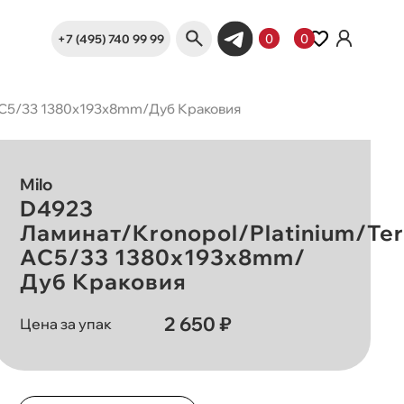
+7 (495) 740 99 99
0
0
 AC5/33 1380х193х8mm/Дуб Краковия
Milo
D4923
Ламинат/Kronopol/Platinium/Ter
AC5/33 1380х193х8mm/
Дуб Краковия
2 650 ₽
Цена за упак