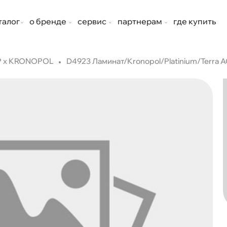
талог
о бренде
сервис
партнерам
где купить
P x KRONOPOL
D4923 Ламинат/Kronopol/Platinium/Terra