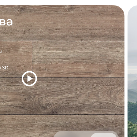
ва
и,
и 3D