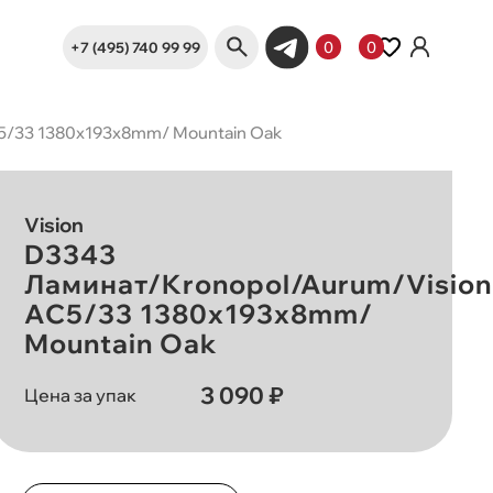
+7 (495) 740 99 99
0
0
5/33 1380х193х8mm/ Mountain Oak
Vision
D3343
Ламинат/Kronopol/Aurum/Vision
AC5/33 1380х193х8mm/
Mountain Oak
3 090 ₽
Цена за упак