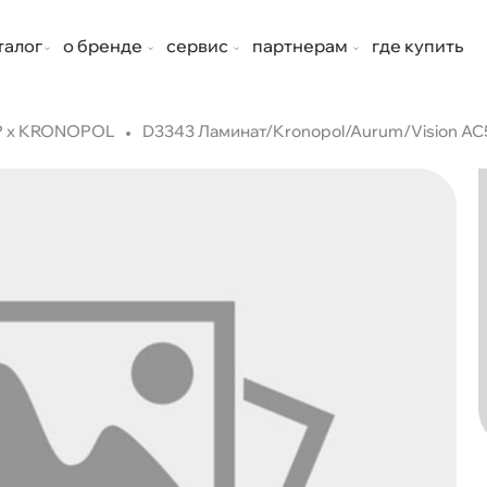
талог
о бренде
сервис
партнерам
где купить
P x KRONOPOL
D3343 Ламинат/Kronopol/Aurum/Vision AC